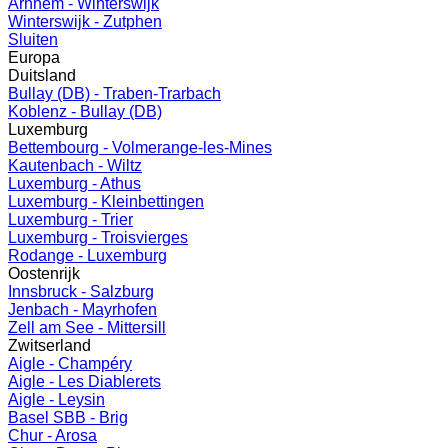
Arnhem - Winterswijk
Winterswijk - Zutphen
Sluiten
Europa
Duitsland
Bullay (DB) - Traben-Trarbach
Koblenz - Bullay (DB)
Luxemburg
Bettembourg - Volmerange-les-Mines
Kautenbach - Wiltz
Luxemburg - Athus
Luxemburg - Kleinbettingen
Luxemburg - Trier
Luxemburg - Troisvierges
Rodange - Luxemburg
Oostenrijk
Innsbruck - Salzburg
Jenbach - Mayrhofen
Zell am See - Mittersill
Zwitserland
Aigle - Champéry
Aigle - Les Diablerets
Aigle - Leysin
Basel SBB - Brig
Chur - Arosa