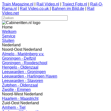
Train Magazine.nl
|
Rail Video.nl
|
Traject Foto.nl
|
Rail-O-
Rama.nl
|
Rail Video.co.uk
|
Bahnen im Bild.de
|
Rail
Video.net
Home
Welkom
Service
Sluiten
Nederland
Noord-Oost Nederland
Almelo - Mariënberg v.v.
Groningen - Delfzijl
Groningen - Roodeschool
Hengelo - Oldenzaal
Leeuwarden - Groningen
Leeuwarden - Harlingen Haven
Leeuwarden - Stavoren
Zutphen - Oldenzaal
Zwolle - Emmen
Noord-West Nederland
Haarlem - Maastricht
Zuid-Oost Nederland
Arnhem - Tiel