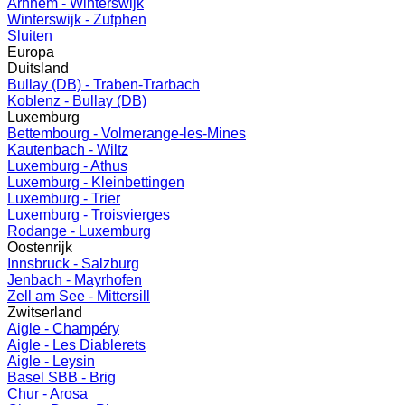
Arnhem - Winterswijk
Winterswijk - Zutphen
Sluiten
Europa
Duitsland
Bullay (DB) - Traben-Trarbach
Koblenz - Bullay (DB)
Luxemburg
Bettembourg - Volmerange-les-Mines
Kautenbach - Wiltz
Luxemburg - Athus
Luxemburg - Kleinbettingen
Luxemburg - Trier
Luxemburg - Troisvierges
Rodange - Luxemburg
Oostenrijk
Innsbruck - Salzburg
Jenbach - Mayrhofen
Zell am See - Mittersill
Zwitserland
Aigle - Champéry
Aigle - Les Diablerets
Aigle - Leysin
Basel SBB - Brig
Chur - Arosa