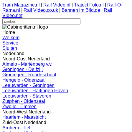
Train Magazine.nl
|
Rail Video.nl
|
Traject Foto.nl
|
Rail-O-
Rama.nl
|
Rail Video.co.uk
|
Bahnen im Bild.de
|
Rail
Video.net
Home
Welkom
Service
Sluiten
Nederland
Noord-Oost Nederland
Almelo - Mariënberg v.v.
Groningen - Delfzijl
Groningen - Roodeschool
Hengelo - Oldenzaal
Leeuwarden - Groningen
Leeuwarden - Harlingen Haven
Leeuwarden - Stavoren
Zutphen - Oldenzaal
Zwolle - Emmen
Noord-West Nederland
Haarlem - Maastricht
Zuid-Oost Nederland
Arnhem - Tiel